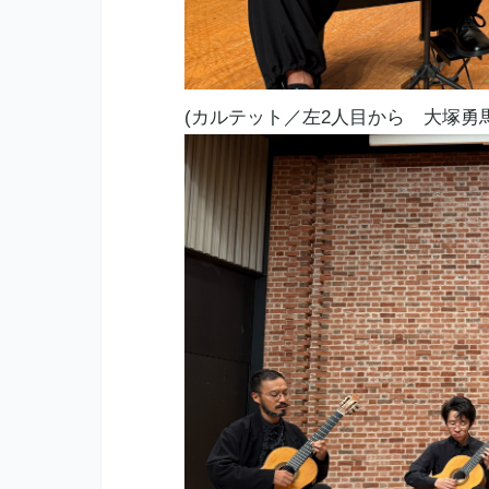
(カルテット／左2人目から 大塚勇