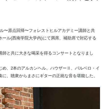
タル〜原点回帰〜フォレストヒルアカデミー講師と共
ホール(西南学院大学内)にて満席、補助席で対応する
講師と共に大きな喝采を得るコンサートとなりまし
じめ、2本のアルカンヘル、ハウザーⅡ、バルベロ・イ
奏に、聴衆からまさにギターの正統な音を堪能した、