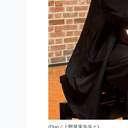
(Duo／上野芽実先生と)